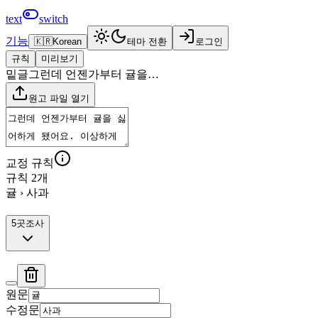
text
switch
기능
🇰🇷
Korean
테마 전환
로그인
규칙
미리보기
밑글
그런데 언젠가부터 귤을…
원고 파일 열기
교정 규칙
규칙
2
개
귤 › 사과
5
곳
조사
원문
수정문